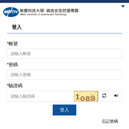
跳
到
主
要
登入
內
容
區
*
帳號
*
密碼
*
驗證碼
登入
忘記密碼